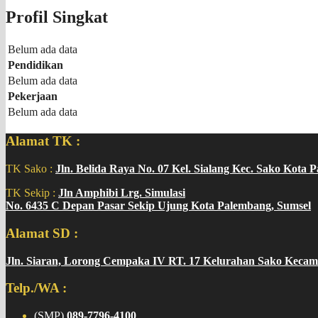
Profil Singkat
Belum ada data
Pendidikan
Belum ada data
Pekerjaan
Belum ada data
Alamat TK :
TK Sako :
Jln. Belida Raya No. 07 Kel. Sialang Kec. Sako Kota 
TK Sekip :
Jln Amphibi Lrg. Simulasi
No. 6435 C Depan Pasar Sekip Ujung Kota Palembang, Sumsel
Alamat SD :
Jln. Siaran, Lorong Cempaka IV RT. 17 Kelurahan Sako Kecam
Telp./WA :
(SMP)
089-7796-4100