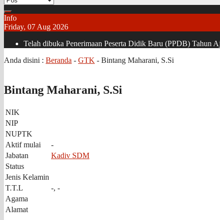
Info
Friday, 07 Aug 2026
Telah dibuka Penerimaan Peserta Didik Baru (PPDB) Tahun Aja
Anda disini :
Beranda
-
GTK
-
Bintang Maharani, S.Si
Bintang Maharani, S.Si
NIK
NIP
NUPTK
Aktif mulai
-
Jabatan
Kadiv SDM
Status
Jenis Kelamin
T.T.L
-, -
Agama
Alamat