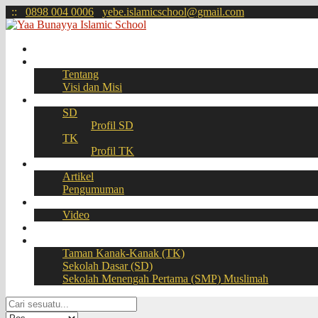
:
:
0898 004 0006
yebe.islamicschool@gmail.com
Beranda
Profil
Tentang
Visi dan Misi
Akademik
SD
Profil SD
TK
Profil TK
Berita
Artikel
Pengumuman
Galeri
Video
Download
BOOKING SEAT – PPDB Online
Taman Kanak-Kanak (TK)
Sekolah Dasar (SD)
Sekolah Menengah Pertama (SMP) Muslimah