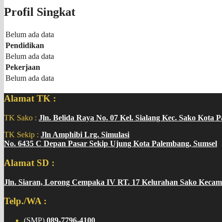
Profil Singkat
Belum ada data
Pendidikan
Belum ada data
Pekerjaan
Belum ada data
Alamat TK :
TK Sako :
Jln. Belida Raya No. 07 Kel. Sialang Kec. Sako Kota 
TK Sekip :
Jln Amphibi Lrg. Simulasi
No. 6435 C Depan Pasar Sekip Ujung Kota Palembang, Sumsel
Alamat SD :
Jln. Siaran, Lorong Cempaka IV RT. 17 Kelurahan Sako Kecam
Telp./WA :
(SMP)
089-7796-4100