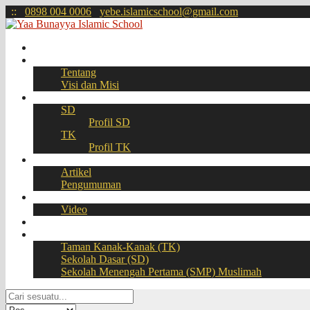
:
:
0898 004 0006
yebe.islamicschool@gmail.com
Beranda
Profil
Tentang
Visi dan Misi
Akademik
SD
Profil SD
TK
Profil TK
Berita
Artikel
Pengumuman
Galeri
Video
Download
BOOKING SEAT – PPDB Online
Taman Kanak-Kanak (TK)
Sekolah Dasar (SD)
Sekolah Menengah Pertama (SMP) Muslimah