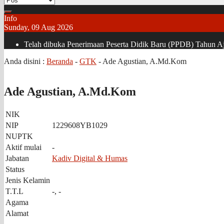
Info
Sunday, 09 Aug 2026
Telah dibuka Penerimaan Peserta Didik Baru (PPDB) Tahun Aja
Anda disini :
Beranda
-
GTK
-
Ade Agustian, A.Md.Kom
Ade Agustian, A.Md.Kom
NIK
NIP
1229608YB1029
NUPTK
Aktif mulai
-
Jabatan
Kadiv Digital & Humas
Status
Jenis Kelamin
T.T.L
-, -
Agama
Alamat