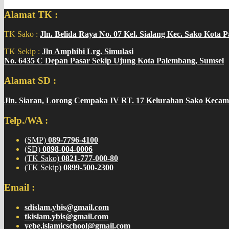
Alamat TK :
TK Sako :
Jln. Belida Raya No. 07 Kel. Sialang Kec. Sako Kota 
TK Sekip :
Jln Amphibi Lrg. Simulasi
No. 6435 C Depan Pasar Sekip Ujung Kota Palembang, Sumsel
Alamat SD :
Jln. Siaran, Lorong Cempaka IV RT. 17 Kelurahan Sako Kecam
Telp./WA :
(SMP)
089-7796-4100
(SD)
0898-004-0006
(TK Sako)
0821-777-000-80
(TK Sekip)
0899-500-2300
Email :
sdislam.ybis@gmail.com
tkislam.ybis@gmail.com
yebe.islamicschool@gmail.com