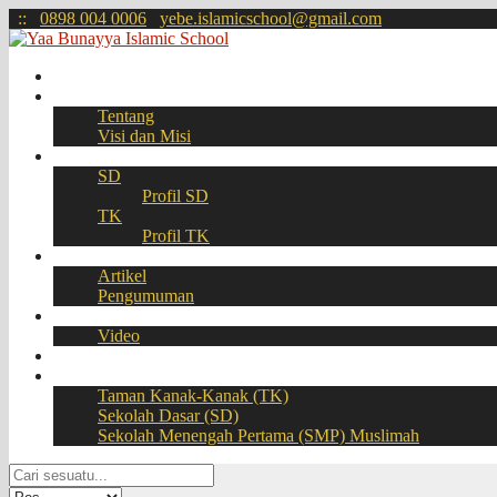
:
:
0898 004 0006
yebe.islamicschool@gmail.com
Beranda
Profil
Tentang
Visi dan Misi
Akademik
SD
Profil SD
TK
Profil TK
Berita
Artikel
Pengumuman
Galeri
Video
Download
BOOKING SEAT – PPDB Online
Taman Kanak-Kanak (TK)
Sekolah Dasar (SD)
Sekolah Menengah Pertama (SMP) Muslimah