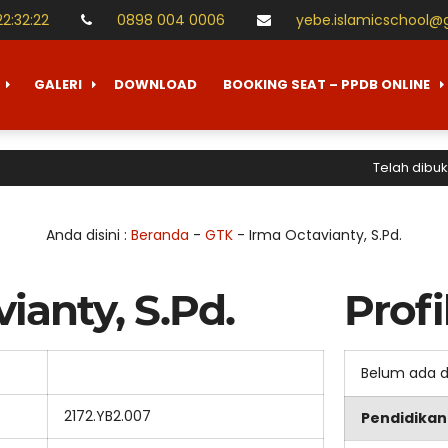
22
:
32
:
22
0898 004 0006
yebe.islamicschool@
GALERI
DOWNLOAD
BOOKING SEAT – PPDB ONLINE
Telah dibuka 
Anda disini :
Beranda
-
GTK
-
Irma Octavianty, S.Pd.
ianty, S.Pd.
Profi
Belum ada 
2172.YB2.007
Pendidikan