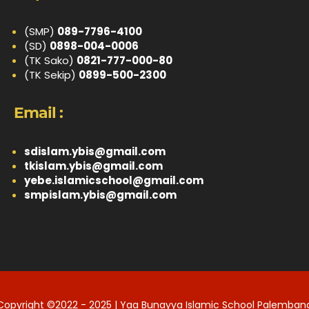
(SMP)
089-7796-4100
(SD)
0898-004-0006
(TK Sako)
0821-777-000-80
(TK Sekip)
0899-500-2300
Email :
sdislam.ybis@gmail.com
tkislam.ybis@gmail.com
yebe.islamicschool@gmail.com
smpislam.ybis@gmail.com
Copyright ©2022 - 2025 | Yaa Bunayya Islamic School Palemban