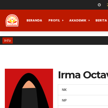
BERANDA
PROFIL
AKADEMIK
BERITA
Info
Irma Octav
NIK
NIP