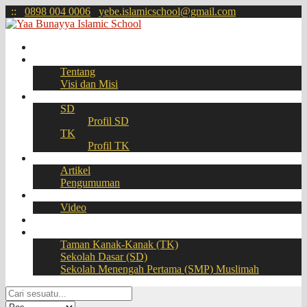
:
:
0898 004 0006
yebe.islamicschool@gmail.com
Beranda
Profil
Tentang
Visi dan Misi
Akademik
SD
Profil SD
TK
Profil TK
Berita
Artikel
Pengumuman
Galeri
Video
Download
BOOKING SEAT – PPDB Online
Taman Kanak-Kanak (TK)
Sekolah Dasar (SD)
Sekolah Menengah Pertama (SMP) Muslimah