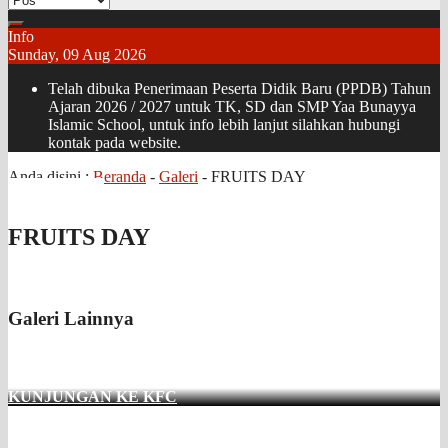
Info
Sunday, 09 Aug 2026
Telah dibuka Penerimaan Peserta Didik Baru (PPDB) Tahun
Ajaran 2026 / 2027 untuk TK, SD dan SMP Yaa Bunayya
Islamic School, untuk info lebih lanjut silahkan hubungi
kontak pada website.
Anda disini :
Beranda
-
Galeri
-
FRUITS DAY
FRUITS DAY
Galeri Lainnya
KUNJUNGAN KE KFC