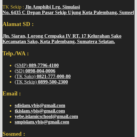
TK Sekip :
Jln Amphibi Lrg. Simulasi
No. 6435 C Depan Pasar Sekip Ujung Kota Palembang, Sumsel
Alamat SD :
Jln. Siaran, Lorong Cempaka IV RT. 17 Kelurahan Sako
Kecamatan Sako, Kota Palembang, Sumatera Selatan.
Telp./WA :
(SMP)
089-7796-4100
(SD)
0898-004-0006
(TK Sako)
0821-777-000-80
(TK Sekip)
0899-500-2300
Email :
sdislam.ybis@gmail.com
tkislam.ybis@gmail.com
yebe.islamicschool@gmail.com
smpislam.ybis@gmail.com
Sosmed :