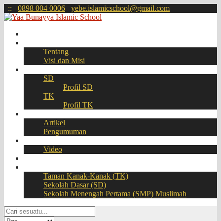
:
:
0898 004 0006
yebe.islamicschool@gmail.com
Beranda
Profil
Tentang
Visi dan Misi
Akademik
SD
Profil SD
TK
Profil TK
Berita
Artikel
Pengumuman
Galeri
Video
Download
BOOKING SEAT – PPDB Online
Taman Kanak-Kanak (TK)
Sekolah Dasar (SD)
Sekolah Menengah Pertama (SMP) Muslimah