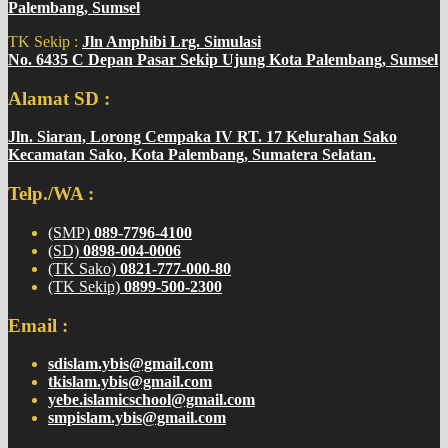
Palembang, Sumsel
TK Sekip :
Jln Amphibi Lrg. Simulasi
No. 6435 C Depan Pasar Sekip Ujung Kota Palembang, Sumsel
Alamat SD :
Jln. Siaran, Lorong Cempaka IV RT. 17 Kelurahan Sako
Kecamatan Sako, Kota Palembang, Sumatera Selatan.
Telp./WA :
(SMP)
089-7796-4100
(SD)
0898-004-0006
(TK Sako)
0821-777-000-80
(TK Sekip)
0899-500-2300
Email :
sdislam.ybis@gmail.com
tkislam.ybis@gmail.com
yebe.islamicschool@gmail.com
smpislam.ybis@gmail.com