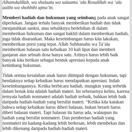
Alhamdulillah, wa shalaatu wa salaamu ‘ala Rosulillah wa ‘ala
aalihi wa shohbihi ajma’in.
Memberi hadiah dan hukuman yang seimban
g pada anak sangat
diperlukan. Jangan terlalu banyak memberikan hadiah dan tidak
menjatuhkan sanksi, atau sebaliknya berlebihan di dalam
memberikan hukuman dan sangat bakhil dalam memberikan hadiah,
juga tidak disarankan. Maka keseimbangan harus kita lakukan,
memberikan porsi yang tepat. Allah Subhanahu wa Ta’ala
memberikan balasan satu kebaikan 10 kali lipat dan memberi
ganjaran atas sebuah dosa hanya satu. Artinya harus lebih baik
banyak kita berikan sebagai bentuk apresiasi kepada anak
ketimbang hukuman.
Tidak semua kesalahan anak harus ditimpali dengan hukuman, tapi
hendaknya setiap kebaikan harus mendapatkan apresiasi. Inilah
keseimbangannya. Ketika berbicara hadiah, mungkin yang terbetik
dalam benak kita adalah hadiah materi. Ini sebenarnya keliru, karena
ternyata hadiah nonmateri adalah hadiah terbaik, bahkan lebih baik
daripada hadiah-hadiah yang bersifat materi. “Ketika kita katakan
bahwa setiap kebaikan harus diberi balasan, bukan berarti harus
diberi balasan materi. Tapi balasan itu harus ada, walaupun itu
hadiah yang bersifat nonmateri. Dan pemberian hadiah yang
nonmateri ini kadang-kadang lebih berkesan, lebih membekas dan
lebih dikenang daripada hadiah-hadiah materi.