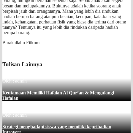
barang, mungkin bertahan sebentar saja. Sebab anak akan segera
bosan dan melupakannya. Buktinya adalah ketika seorang anak
berpisah jauh dari orangtuanya. Mana yang lebih dia rindukan,
hadiah berupa barang ataupun belaian, kecupan, kata-kata yang
indah, kehangatan, perhatian fisik yang biasa dia terima dari orang
tuanya? Tentunya itu yang lebih dia rindukan daripada hadiah
berupa barang.
Barakallahu Fiikum
Tulisan Lainnya
Oleh : admin
Keutamaan Memiliki Hafalan Al Qur’an & Mengulangi
Hafalan
Oleh : admin
Strategi menghadapi siswa yang memiliki kepribadian
Introvert