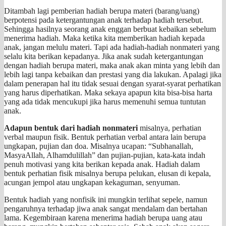
Ditambah lagi pemberian hadiah berupa materi (barang/uang)
berpotensi pada ketergantungan anak terhadap hadiah tersebut.
Sehingga hasilnya seorang anak enggan berbuat kebaikan sebelum
menerima hadiah. Maka ketika kita memberikan hadiah kepada
anak, jangan melulu materi. Tapi ada hadiah-hadiah nonmateri yang
selalu kita berikan kepadanya. Jika anak sudah ketergantungan
dengan hadiah berupa materi, maka anak akan minta yang lebih dan
lebih lagi tanpa kebaikan dan prestasi yang dia lakukan. Apalagi jika
dalam penerapan hal itu tidak sesuai dengan syarat-syarat perhatikan
yang harus diperhatikan. Maka sekaya apapun kita bisa-bisa harta
yang ada tidak mencukupi jika harus memenuhi semua tuntutan
anak.
Adapun
bentuk dari hadiah nonmateri
misalnya, perhatian
verbal maupun fisik. Bentuk perhatian verbal antara lain berupa
ungkapan, pujian dan doa. Misalnya ucapan: “Subhanallah,
MasyaAllah, Alhamdulillah” dan pujian-pujian, kata-kata indah
penuh motivasi yang kita berikan kepada anak. Hadiah dalam
bentuk perhatian fisik misalnya berupa pelukan, elusan di kepala,
acungan jempol atau ungkapan kekaguman, senyuman.
Bentuk hadiah yang nonfisik ini mungkin terlihat sepele, namun
pengaruhnya terhadap jiwa anak sangat mendalam dan bertahan
lama. Kegembiraan karena menerima hadiah berupa uang atau