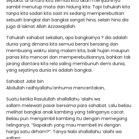
sepakat di antara kita semua kita akan menjauhinya
sambil menutup mata dan hidung kita. Tapi tahukah kita
tanpa kita sadari kita saat ini sedang memperebutkan
sebuah bangkai dan bangkai sangat hina, selain hina dia
juga di laknat Allah Azzawajallah.
Tahukah sahabat sekalian, apa bangkainya ? dia adalah
dunia yang dimana kita semua berani bersaing dan
membuang waktu siang malam kita, baik hujan maupun
panas kita mencari dan memperebutkannya, bahkan tak
jarang diantara kita rela saling membunuh demi dunia,
yang sejatinya dunia ini adalah bangkai.
Sahabat Jabir bin
Abdullah radhiyallahu’anhuma menceritakan,
Suatu ketika Rasulullah shallallahu ‘alaihi wa
sallam melewati pasar bersama para sahabat. Lalu beliau
melihat bangkai anak kambing yang telinganya cacat.
Beliau pun mengambil kambing itu dengan memegang
telinganya. “Siapakah yang mau membeli ini dengan
harga satu dirham?”. Tanya Nabi shallallahu ‘alaihi wa
sallam.