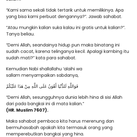
“Kami sama sekali tidak tertarik untuk memilikinya. Apa
yang bisa kami perbuat dengannya?”. Jawab sahabat.
“Atau mungkin kalian suka kalau ini gratis untuk kalian?”.
Tanya beliau.
“Demi Allah, seandainya hidup pun maka binatang ini
sudah cacat, karena telinganya kecil. Apalagi kambing itu
sudah mati?” kata para sahabat.
Kemudian Nabi shallallahu ‘alaihi wa
sallam menyampaikan sabdanya,
فَوَاللَّهِ لَلدُّنْيَا أَهْوَنُ عَلَى اللَّهِ مِنْ هَذَا عَلَيْكُمْ
“Demi Allah, sesungguhnya dunia lebih hina di sisi Allah
dari pada bangkai ini di mata kalian.”
(HR. Muslim 7607).
Maka sahabat pembaca kita harus merenung dan
bermuhasabah apakah kita termasuk orang yang
memperebutkan bangkai yang hina.