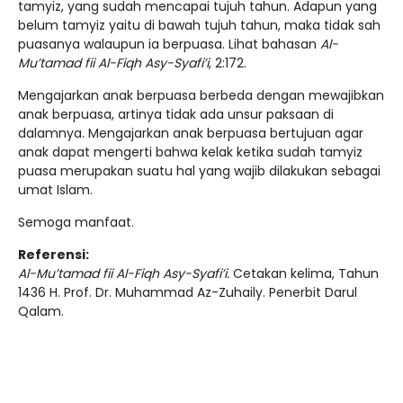
tamyiz, yang sudah mencapai tujuh tahun. Adapun yang
belum tamyiz yaitu di bawah tujuh tahun, maka tidak sah
puasanya walaupun ia berpuasa. Lihat bahasan
Al-
Mu’tamad fii Al-Fiqh Asy-Syafi’i
, 2:172.
Mengajarkan anak berpuasa berbeda dengan mewajibkan
anak berpuasa, artinya tidak ada unsur paksaan di
dalamnya. Mengajarkan anak berpuasa bertujuan agar
anak dapat mengerti bahwa kelak ketika sudah tamyiz
puasa merupakan suatu hal yang wajib dilakukan sebagai
umat Islam.
Semoga manfaat.
Referensi:
Al-Mu’tamad fii Al-Fiqh Asy-Syafi’i.
Cetakan kelima, Tahun
1436 H. Prof. Dr. Muhammad Az-Zuhaily. Penerbit Darul
Qalam.