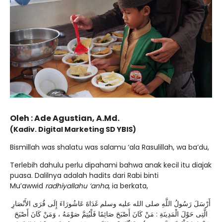
Oleh : Ade Agustian, A.Md.
(Kadiv. Digital Marketing SD YBIS)
Bismillah was shalatu was salamu ‘ala Rasulillah, wa ba’du,
Terlebih dahulu perlu dipahami bahwa anak kecil itu diajak
puasa. Dalilnya adalah hadits dari Rabi binti
Mu’awwid
radhiyallahu ‘anha
, ia berkata,
أَرْسَلَ رَسُولُ اللَّهِ صلى الله عليه وسلم غَدَاةَ عَاشُورَاءَ إِلَى قُرَى الأَنْصَارِ
الَّتِى حَوْلَ الْمَدِينَةِ : مَنْ كَانَ أَصْبَحَ صَائِمًا فَلْيُتِمَّ صَوْمَهُ ، وَمَنْ كَانَ أَصْبَحَ