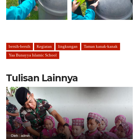
bersih-bersih
Kegiatan
lingkungan
Taman kanak-kanak
Yaa Bunayya Islamic School
Tulisan Lainnya
Oleh : admin